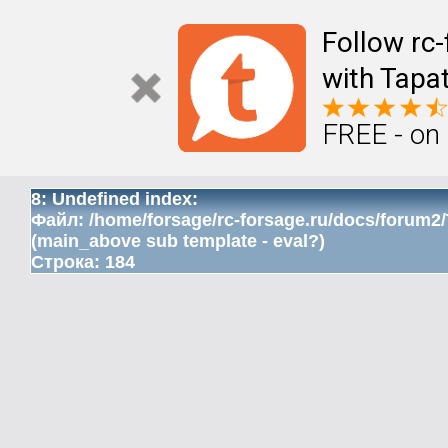
Follow rc
with Tapat
FREE - on
8: Undefined index:
Файл: /home/forsage/rc-forsage.ru/docs/forum2
(main_above sub template - eval?)
Строка: 184